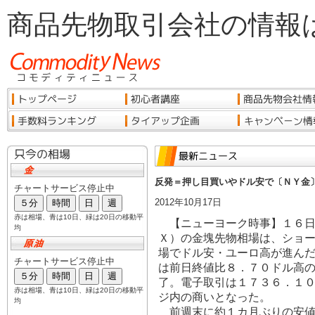
商品先物取引会社の情報
反発＝押し目買いやドル安で〔ＮＹ金
2012年10月17日
【ニューヨーク時事】１６日
Ｘ）の金塊先物相場は、ショ
場でドル安・ユーロ高が進ん
は前日終値比８．７０ドル高
了。電子取引は１７３６．１
ジ内の商いとなった。
前週末に約１カ月ぶりの安値