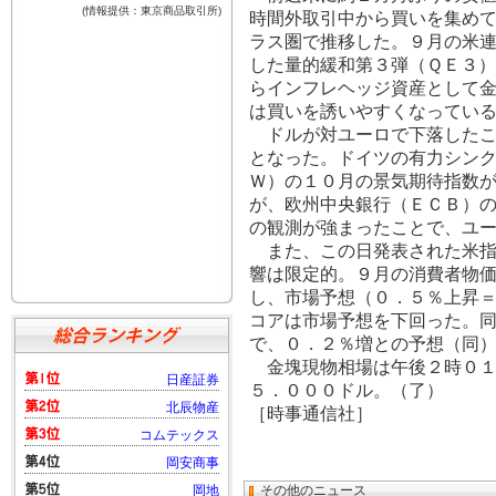
時間外取引中から買いを集め
ラス圏で推移した。９月の米
した量的緩和第３弾（ＱＥ３
らインフレヘッジ資産として
は買いを誘いやすくなってい
ドルが対ユーロで下落したこ
となった。ドイツの有力シン
Ｗ）の１０月の景気期待指数
が、欧州中央銀行（ＥＣＢ）
の観測が強まったことで、ユ
また、この日発表された米指
響は限定的。９月の消費者物
し、市場予想（０．５％上昇
コアは市場予想を下回った。
で、０．２％増との予想（同
金塊現物相場は午後２時０１
５．０００ドル。（了）
［時事通信社］
その他のニュース