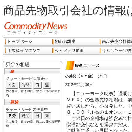
商品先物取引会社の情報
小反発〔ＮＹ金〕（５日）
2012年11月06日
【ニューヨーク時事】週明け
ＭＥＸ）の金塊先物相場は、
買い戻しから、小反発した。
８．００ドル高の１オンス＝
この日の金相場は強含みで推
指導部交代などを週央に控え
に動意に乏しい展開となった