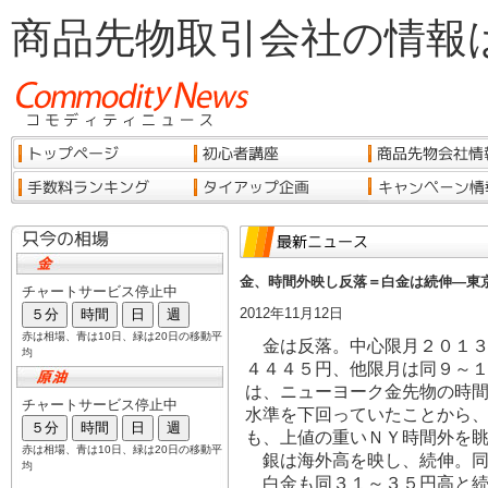
商品先物取引会社の情報
金、時間外映し反落＝白金は続伸―東
2012年11月12日
金は反落。中心限月２０１３
４４４５円、他限月は同９～
は、ニューヨーク金先物の時
水準を下回っていたことから
も、上値の重いＮＹ時間外を
銀は海外高を映し、続伸。同
白金も同３１～３５円高と続