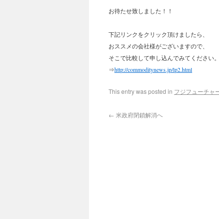
お待たせ致しました！！
下記リンクをクリック頂けましたら、
おススメの会社様がございますので、
そこで比較して申し込んでみてください
⇒
http://commoditynews.jp/lp2.html
This entry was posted in
フジフューチャ
←
米政府閉鎖解消へ