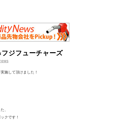
×フジフューチャーズ
news
を実施して頂けました！
った、
バックです！