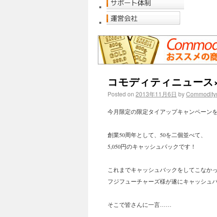
コモディティニュース
Posted on
2013年11月6日
by
Commodity
今月限定の限定タイアップキャンペーン
創業50周年として、50を二個並べて、
5,050円のキャッシュバックです！
これまでキャッシュバックをしてこなか
フジフューチャーズ様が遂にキャッシュ
そこで皆さんに一言……